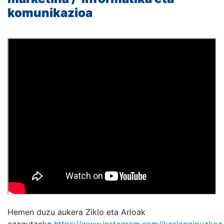
komunikazioa
Hemen duzu aukera Ziklo eta Arloak