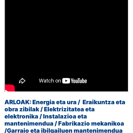
ARLOAK:
Energia eta ura /
Eraikuntza eta
obra zibilak /
Elektrizitatea eta
elektronika /
Instalazioa eta
mantenimendua /
Fabrikazio mekanikoa
/
Garraio eta ibilgailuen mantenimendua