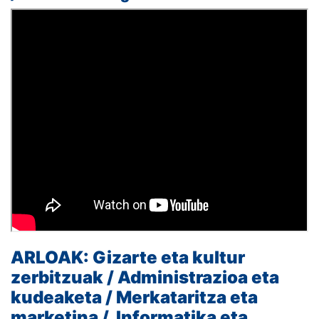
ARLOAK:
Gizarte eta kultur
zerbitzuak /
Administrazioa eta
kudeaketa /
Merkataritza eta
marketina /
Informatika eta