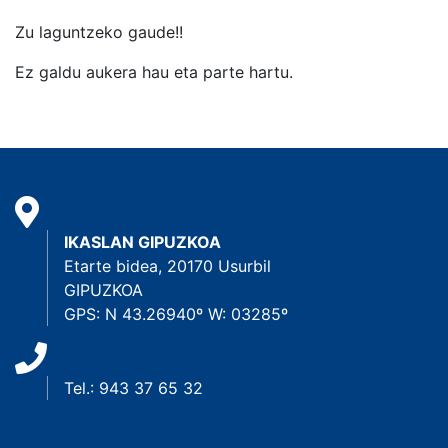
Zu laguntzeko gaude!!
Ez galdu aukera hau eta parte hartu.
IKASLAN GIPUZKOA
Etarte bidea, 20170 Usurbil
GIPUZKOA
GPS: N 43.26940º W: 03285º
Tel.: 943 37 65 32