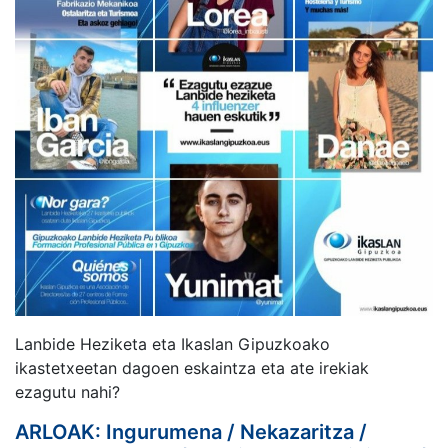
Lanbide Heziketa eta Ikaslan Gipuzkoako
ikastetxeetan dagoen eskaintza eta ate irekiak
ezagutu nahi?
ARLOAK: Ingurumena / Nekazaritza /