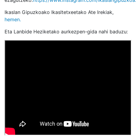
ezagutzeko.
https://www.instagram.com/ikaslangipuzkoa
Ikaslan Gipuzkoako Ikasltetxeetako Ate Irekiak,
hemen.
Eta Lanbide Heziketako aurkezpen-gida nahi baduzu: