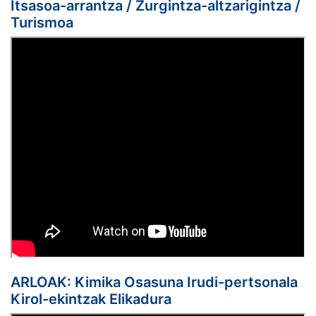
Itsasoa-arrantza / Zurgintza-altzarigintza /
Turismoa
ARLOAK: Kimika Osasuna Irudi-pertsonala
Kirol-ekintzak Elikadura