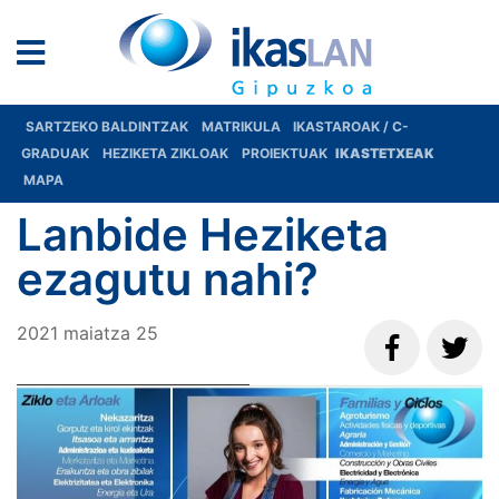
SARTZEKO BALDINTZAK
MATRIKULA
IKASTAROAK / C-
GRADUAK
HEZIKETA ZIKLOAK
PROIEKTUAK
IKASTETXEAK
MAPA
Lanbide Heziketa
ezagutu nahi?
2021
maiatza
25