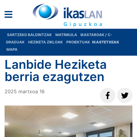
SARTZEKO BALDINTZAK
MATRIKULA
IKASTAROAK / C-
GRADUAK
HEZIKETA ZIKLOAK
PROIEKTUAK
IKASTETXEAK
MAPA
Lanbide Heziketa
berria ezagutzen
2025
martxoa
16