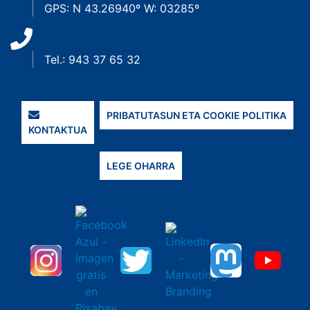
GPS: N 43.26940º W: 03285º
Tel.: 943 37 65 32
PRIBATUTASUN ETA COOKIE POLITIKA
KONTAKTUA
LEGE OHARRA