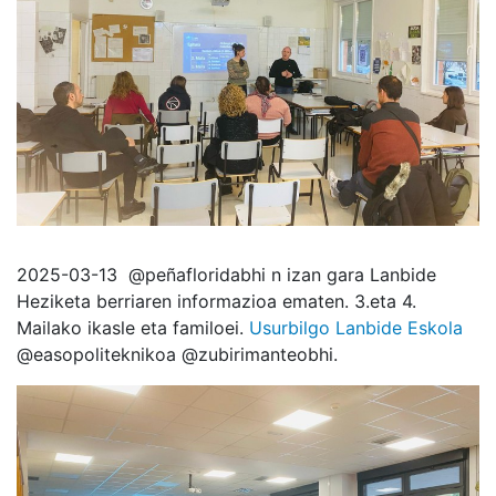
2025-03-13
@peñafloridabhi n izan gara Lanbide
Heziketa berriaren informazioa ematen. 3.eta 4.
Mailako ikasle eta familoei.
Usurbilgo Lanbide Eskola
@easopoliteknikoa @zubirimanteobhi.