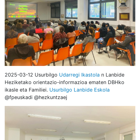
2025-03-12 Usurbilgo
Udarregi Ikastola
n Lanbide
Heziketako orientazio-informazioa ematen DBHko
ikasle eta Familiei.
Usurbilgo Lanbide Eskola
@fpeuskadi @hezkuntzaej