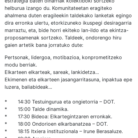
estrategia baten oinarriak kolektiboki sortzeko
helburua izango du. Komunitateetan eragiteko
ahalmena duten eragileekin taldekako lanketak egingo
dira erronka ulertu, etorkizuneko ikuspegi desiragarria
marraztu, eta, bide horri ekiteko lan-ildo eta ekintza-
proposamenak sortzeko. Taldeek, ondorengo hiru
gaien artetik bana jorratuko dute:
Pertsonak, lidergoa, motibazioa, konprometitzeko
modu berriak.
Elkarteen elkarteak, sareak, lankidetza...
Ekimenen eta elkarteen jasangarritasuna, inpaktua epe
luzera, baliabideak...
* 14:30 Testuingurua eta ongietorria – DOT.
* 15:00 Talde dinamika.
* 17:30 Bideoa: Elkartegintzaren erronkak.
* 18:00 Ondorioen elkarbanatzea – DOT.
* 18:15 Itxiera instituzionala – Irune Berasaluze.