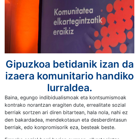
Gipuzkoa betidanik izan da
izaera komunitario handiko
lurraldea.
Baina, egungo indibidualismoak eta kontsumismoak
kontrako norantzan eragiten dute, errealitate sozial
berriak sortzen ari diren bitartean, hala nola, nahi ez
den bakardadea, mendekotasun eta desberdintasun
berriak, edo konpromisorik eza, besteak beste.