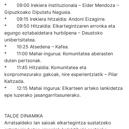
* 09:00 Irekiera instituzionala – Eider Mendoza –
Gipuzkoako Diputatu Nagusia.
* 09:15 Irekiera hitzaldia: Andoni Eizagirre.
* 09:50 Hitzaldia: Elkartegintzaren erronka eta
egungo eztabaidetara hurbilpena – Deustoko
unibertsitatea.
* 10:25 Atsedena – Kafea.
* 11:00 Mahai-ingurua: Komunitatea aberasten
duten pertsonak.
* 11:45 Hitzaldia: Komunitatea eta
konpromezurako gakoak, nire esperientziatik – Pilar
Kaltzada.
* 12:15 Mahai ingurua: Elkarteen arteko lankidetza
epe luzerako jasangarritasunerako.
TALDE DINAMIKA
Arratsaldeko lan saioak elkartegintza sustatzeko