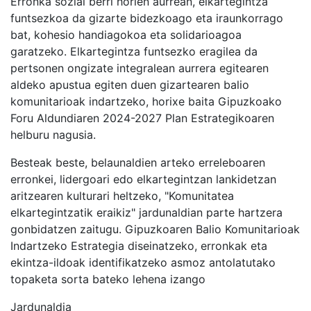
Erronka sozial berri horien aurrean, elkartegintza
funtsezkoa da gizarte bidezkoago eta iraunkorrago
bat, kohesio handiagokoa eta solidarioagoa
garatzeko. Elkartegintza funtsezko eragilea da
pertsonen ongizate integralean aurrera egitearen
aldeko apustua egiten duen gizartearen balio
komunitarioak indartzeko, horixe baita Gipuzkoako
Foru Aldundiaren 2024-2027 Plan Estrategikoaren
helburu nagusia.
Besteak beste, belaunaldien arteko erreleboaren
erronkei, lidergoari edo elkartegintzan lankidetzan
aritzearen kulturari heltzeko, "Komunitatea
elkartegintzatik eraikiz" jardunaldian parte hartzera
gonbidatzen zaitugu. Gipuzkoaren Balio Komunitarioak
Indartzeko Estrategia diseinatzeko, erronkak eta
ekintza-ildoak identifikatzeko asmoz antolatutako
topaketa sorta bateko lehena izango
Jardunaldia