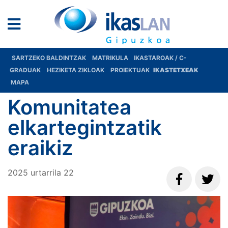
SARTZEKO BALDINTZAK
MATRIKULA
IKASTAROAK / C-
GRADUAK
HEZIKETA ZIKLOAK
PROIEKTUAK
IKASTETXEAK
MAPA
Komunitatea
elkartegintzatik
eraikiz
2025
urtarrila
22