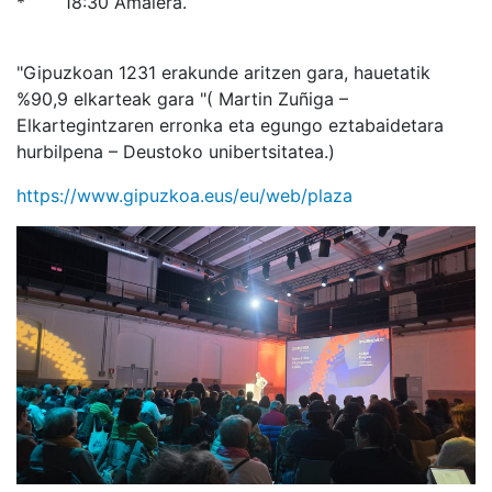
* 18:30 Amaiera.
"Gipuzkoan 1231 erakunde aritzen gara, hauetatik
%90,9 elkarteak gara "(
Martin Zuñiga –
Elkartegintzaren erronka eta egungo eztabaidetara
hurbilpena – Deustoko unibertsitatea.)
https://www.gipuzkoa.eus/eu/web/plaza