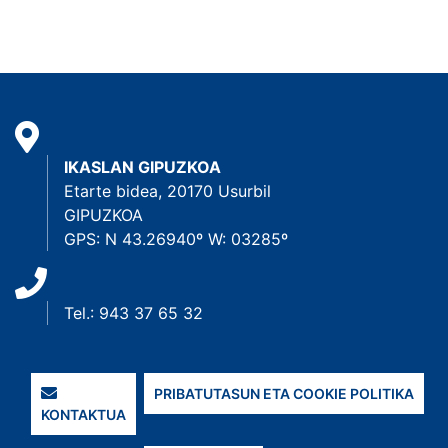
IKASLAN GIPUZKOA
Etarte bidea, 20170 Usurbil
GIPUZKOA
GPS: N 43.26940º W: 03285º
Tel.: 943 37 65 32
PRIBATUTASUN ETA COOKIE POLITIKA
KONTAKTUA