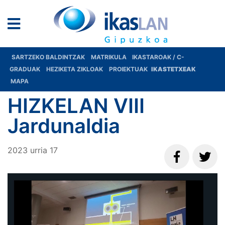
SARTZEKO BALDINTZAK
MATRIKULA
IKASTAROAK / C-
GRADUAK
HEZIKETA ZIKLOAK
PROIEKTUAK
IKASTETXEAK
MAPA
HIZKELAN VIII
Jardunaldia
2023
urria
17