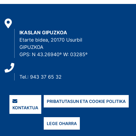
IKASLAN GIPUZKOA
Etarte bidea, 20170 Usurbil
GIPUZKOA
GPS: N 43.26940º W: 03285º
Tel.: 943 37 65 32
PRIBATUTASUN ETA COOKIE POLITIKA
KONTAKTUA
LEGE OHARRA