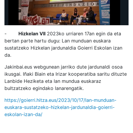
-
Hizkelan VII
2023ko urriaren 17an egin da eta
bertan parte hartu dugu:
Lan munduan euskara
sustatzeko Hizkelan jardunaldia Goierri Eskolan izan
da.
Jakinbai.eus webgunean jarriko dute jardunaldi osoa
ikusgai. Iñaki Biain eta Irizar kooperatiba saritu dituzte
Lanbide Heziketa eta lan mundua euskaraz
bultzatzeko
egindako lanarengatik.
https://goierri.hitza.eus/2023/10/17/lan-munduan-
euskara-sustatzeko-hizkelan-jardunaldia-goierri-
eskolan-izan-da/