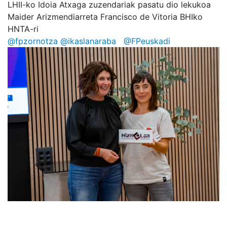
LHII-ko Idoia Atxaga zuzendariak pasatu dio lekukoa
Maider Arizmendiarreta Francisco de Vitoria BHIko
HNTA-ri
@fpzornotza
@ikaslanaraba
@FPeuskadi