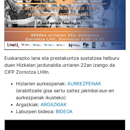
Euskarazko lana eta prestakuntza sustatzea helburu
duen Hizkelan jardunaldia urriaren 22an izango da
CIFP Zornotza LHIIn.
Hizlarien aurkezpenak:
AURKEZPENAK
(erabiltzaile gisa sartu zaitez
jakinbai.eus
-en
aurkezpenak ikusteko)
Argazkiak:
ARGAZKIAK
Laburpen bideoa:
BIDEOA