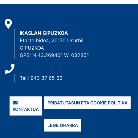
IKASLAN GIPUZKOA
Etarte bidea, 20170 Usurbil
GIPUZKOA
GPS: N 43.26940º W: 03285º
Tel.: 943 37 65 32
PRIBATUTASUN ETA COOKIE POLITIKA
KONTAKTUA
LEGE OHARRA