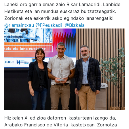
Laneki oroigarria eman zaio Rikar Lamadridi, Lanbide
Heziketa eta lan mundua euskaraz bultzatzeagatik.
Zorionak eta eskerrik asko egindako lanarengatik!
@rlamaintxau
@FPeuskadi
@Bizkaia
Hizkelan X. edizioa datorren ikasturtean izango da,
Arabako Francisco de Vitoria ikastetxean. Zornotza