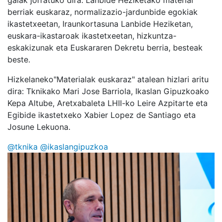
gaiak jorratuko dira: Lanbide Heziketako material
berriak euskaraz, normalizazio-jardunbide egokiak
ikastetxeetan, Iraunkortasuna Lanbide Heziketan,
euskara-ikastaroak ikastetxeetan, hizkuntza-
eskakizunak eta Euskararen Dekretu berria, besteak
beste.
Hizkelaneko"Materialak euskaraz" atalean hizlari aritu
dira: Tknikako Mari Jose Barriola, Ikaslan Gipuzkoako
Kepa Altube, Aretxabaleta LHII-ko Leire Azpitarte eta
Egibide ikastetxeko Xabier Lopez de Santiago eta
Josune Lekuona.
@tknika
@ikaslangipuzkoa