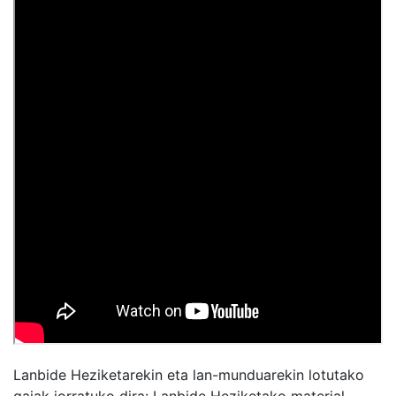
Lanbide Heziketarekin eta lan-munduarekin lotutako