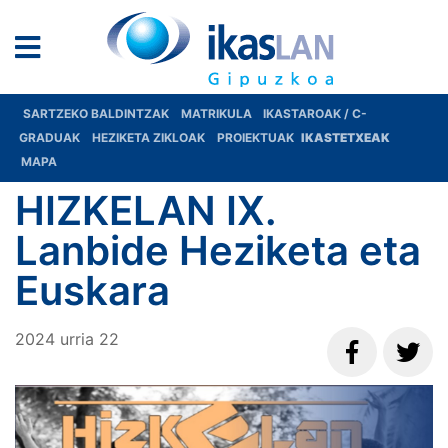
SARTZEKO BALDINTZAK
MATRIKULA
IKASTAROAK / C-
GRADUAK
HEZIKETA ZIKLOAK
PROIEKTUAK
IKASTETXEAK
MAPA
HIZKELAN IX.
Lanbide Heziketa eta
Euskara
2024
urria
22