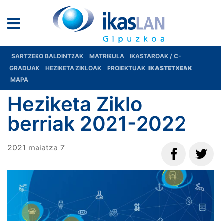
SARTZEKO BALDINTZAK
MATRIKULA
IKASTAROAK / C-
GRADUAK
HEZIKETA ZIKLOAK
PROIEKTUAK
IKASTETXEAK
MAPA
Heziketa Ziklo
berriak 2021-2022
2021
maiatza
7