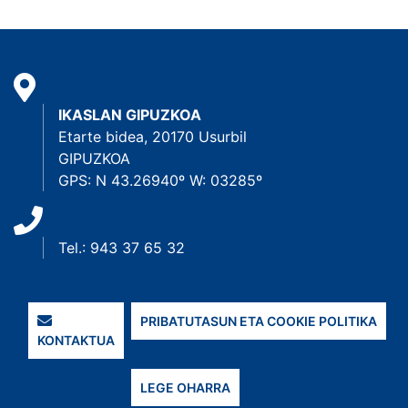
IKASLAN GIPUZKOA
Etarte bidea, 20170 Usurbil
GIPUZKOA
GPS: N 43.26940º W: 03285º
Tel.: 943 37 65 32
PRIBATUTASUN ETA COOKIE POLITIKA
KONTAKTUA
LEGE OHARRA