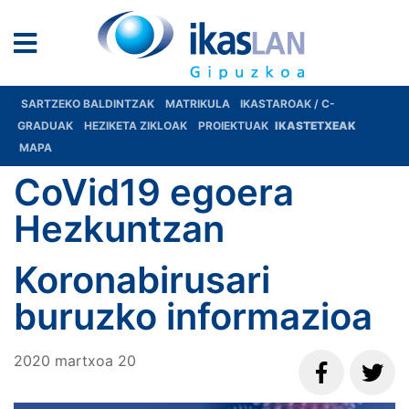
SARTZEKO BALDINTZAK
MATRIKULA
IKASTAROAK / C-
GRADUAK
HEZIKETA ZIKLOAK
PROIEKTUAK
IKASTETXEAK
MAPA
CoVid19 egoera
Hezkuntzan
Koronabirusari
buruzko informazioa
2020
martxoa
20