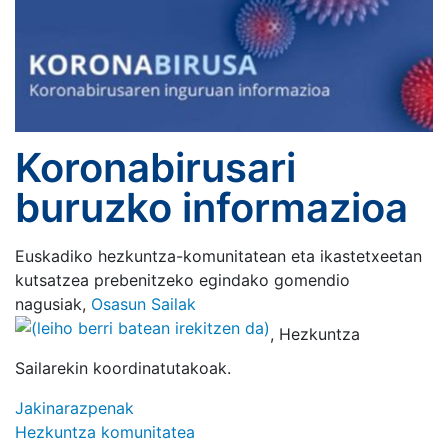
Koronabirusari
buruzko informazioa
Euskadiko hezkuntza-komunitatean eta ikastetxeetan
kutsatzea prebenitzeko egindako gomendio
nagusiak,
Osasun Sailak
, Hezkuntza
Sailarekin koordinatutakoak.
Jakinarazpenak
Hezkuntza komunitatea