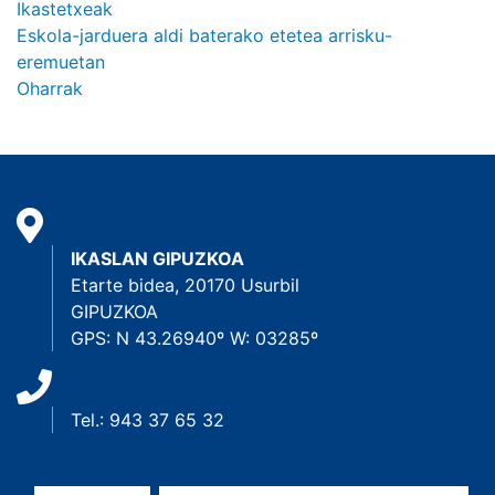
Ikastetxeak
Eskola-jarduera aldi baterako etetea arrisku-
eremuetan
Oharrak
IKASLAN GIPUZKOA
Etarte bidea, 20170 Usurbil
GIPUZKOA
GPS: N 43.26940º W: 03285º
Tel.: 943 37 65 32