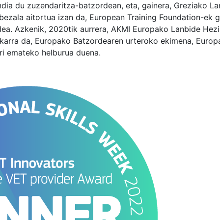
ndia du zuzendaritza-batzordean, eta, gainera, Greziako L
 bezala aitortua izan da, European Training Foundation-ek
dea. Azkenik, 2020tik aurrera, AKMI Europako Lanbide Hez
karra da, Europako Batzordearen urteroko ekimena, Europ
ri emateko helburua duena.