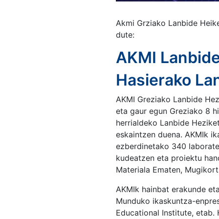
Akmi Grziako Lanbide Heike
dute:
AKMI Lanbide
Hasierako La
AKMI Greziako Lanbide Hezi
eta gaur egun Greziako 8 hir
herrialdeko Lanbide Hezike
eskaintzen duena. AKMIk ika
ezberdinetako 340 laborat
kudeatzen eta proiektu ha
Materiala Ematen, Mugikort
AKMIk hainbat erakunde eta 
Munduko ikaskuntza-enpresa
Educational Institute, etab