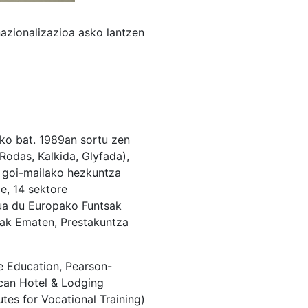
azionalizazioa asko lantzen
ko bat. 1989an sortu zen
 Rodas, Kalkida, Glyfada),
 goi-mailako hezkuntza
e, 14 sektore
tua du Europako Funtsak
zak Ematen, Prestakuntza
se Education, Pearson-
can Hotel & Lodging
tes for Vocational Training)