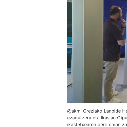
@akmi Greziako Lanbide Hez
ezagutzera eta Ikaslan Gip
ikastetxearen berri eman za