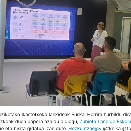
iketako Ikastetxeko lankideak Euskal Herrira hurbildu dir
uzkoak duen papera azaldu didiegu,
Zubieta Lanbide Eskol
ie eta bisita gidatua izan dute.
Hezkuntzaejgv
@tknika @fp