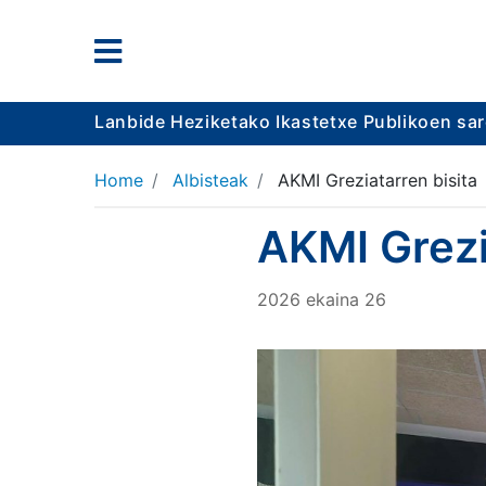
Lanbide Heziketako Ikastetxe Publikoen sa
Home
Albisteak
AKMI Greziatarren bisita
AKMI Grezi
2026
ekaina
26