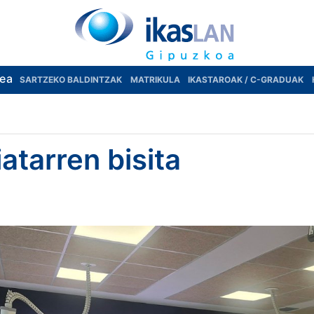
rea
SARTZEKO BALDINTZAK
MATRIKULA
IKASTAROAK / C-GRADUAK
atarren bisita