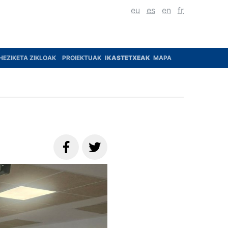
eu
es
en
fr
HEZIKETA ZIKLOAK
PROIEKTUAK
IKASTETXEAK
MAPA