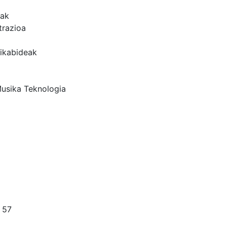
iak
trazioa
ikabideak
usika Teknologia
 57