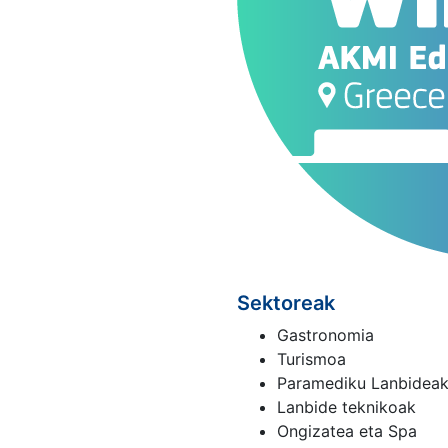
Sektoreak
Gastronomia
Turismoa
Paramediku Lanbidea
Lanbide teknikoak
Ongizatea eta Spa