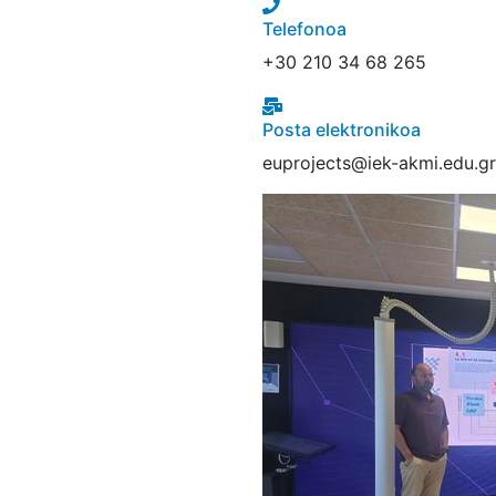
Telefonoa
+30 210 34 68 265
Posta elektronikoa
euprojects@iek-akmi.edu.gr