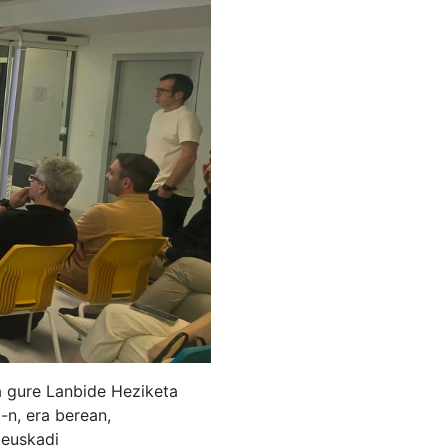
a gure Lanbide Heziketa
a
-n, era berean,
euskadi