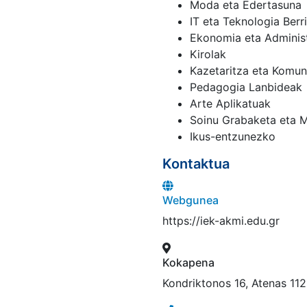
Moda eta Edertasuna
IT eta Teknologia Berr
Ekonomia eta Adminis
Kirolak
Kazetaritza eta Komun
Pedagogia Lanbideak
Arte Aplikatuak
Soinu Grabaketa eta M
Ikus-entzunezko
Kontaktua
Webgunea
https://iek-akmi.edu.gr
Kokapena
Kondriktonos 16, Atenas 112