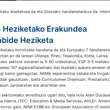
tako Ikastetxea da eta Greziako handienetarikoa da. Intern
 Heziketako Erakundea
nbide Heziketa
ketako hornitzaile handiena da eta Europako 7 handieneta
itan ari da lanean (Atenas, Pireo, Tesalonika, Kreta, Larisa,
tako sektore osoaren ia % 60 ordezkatuz, EQF 3-5 mailako
sleei 107 espezialitateetako bat ikasteko aukera ematen di
egi baino gehiagotan. AKMIk
esperientzia zabala eta froga
ndiak gauzatzen
, baita Curriculumen Diseinuan, Prestakunt
asun Jardueretan eta abarretan ere.
sektoretako akreditazio ugari ditu, hala nola Alain Ducas
 liderra, ITEC- Education & Media Services, AHLEI- Ameri
. Horrez gain, AKMI EVBB-ko (European Association of Institu