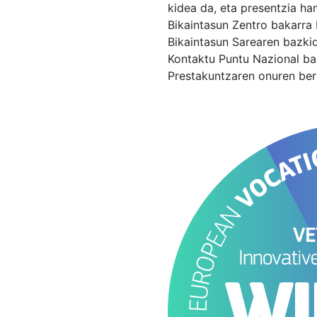
kidea da, eta presentzia ha
Bikaintasun Zentro bakarra
Bikaintasun Sarearen bazki
Kontaktu Puntu Nazional ba
Prestakuntzaren onuren ber