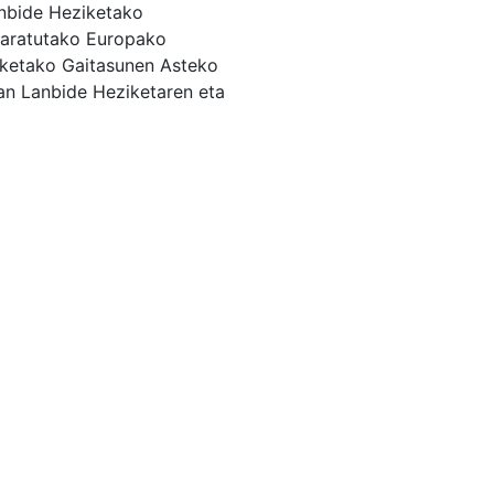
anbide Heziketako
 garatutako Europako
iketako Gaitasunen Asteko
an Lanbide Heziketaren eta