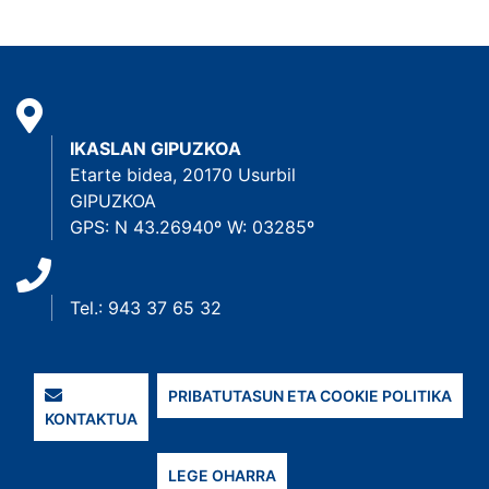
IKASLAN GIPUZKOA
Etarte bidea, 20170 Usurbil
GIPUZKOA
GPS: N 43.26940º W: 03285º
Tel.: 943 37 65 32
PRIBATUTASUN ETA COOKIE POLITIKA
KONTAKTUA
LEGE OHARRA