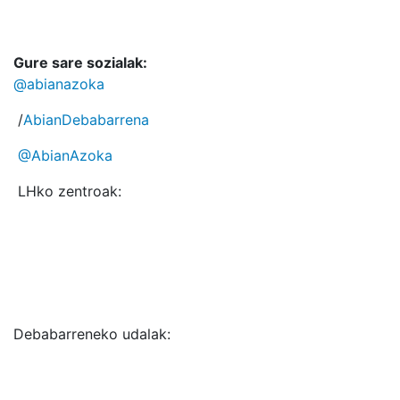
Gure sare sozialak:
@abianazoka
/
AbianDebabarrena
@AbianAzoka
LHko zentroak:
Debabarreneko udalak: