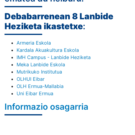
Debabarrenean 8 Lanbide
Heziketa ikastetxe
:
Armeria Eskola
Kardala Akuakultura Eskola
IMH Campus - Lanbide Heziketa
Meka Lanbide Eskola
Mutrikuko Institutua
OLHUI Eibar
OLH Ermua-Mallabia
Uni Eibar Ermua
Informazio osagarria