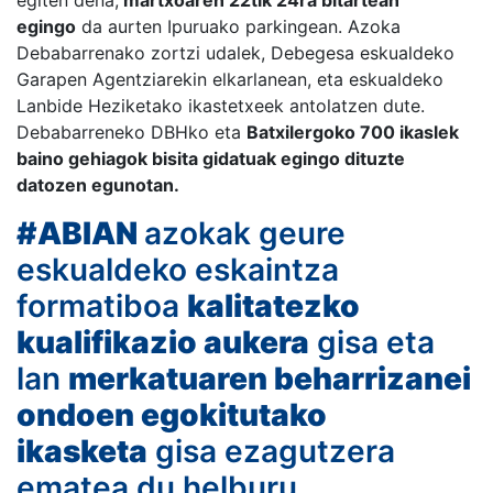
egiten dena,
martxoaren 22tik 24ra bitartean
egingo
da aurten Ipuruako parkingean. Azoka
Debabarrenako zortzi udalek, Debegesa eskualdeko
Garapen Agentziarekin elkarlanean, eta eskualdeko
Lanbide Heziketako ikastetxeek antolatzen dute.
Debabarreneko DBHko eta
Batxilergoko 700 ikaslek
baino gehiagok bisita gidatuak egingo dituzte
datozen egunotan.
#ABIAN
azokak geure
eskualdeko eskaintza
formatiboa
kalitat
ezko
kualifikazio aukera
gisa eta
lan
merkatuaren beharrizanei
ondoen egokitutako
ikasketa
gisa ezagutzera
ematea du helburu.