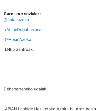
Gure sare sozialak:
@abianazoka
/
AbianDebabarrena
@AbianAzoka
LHko zentroak:
Debabarreneko udalak:
ABIAN Lanbide Heziketako Azoka bi urtez behin