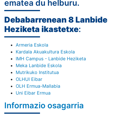
ematea du helburu.
Debabarrenean 8 Lanbide
Heziketa ikastetxe
:
Armeria Eskola
Kardala Akuakultura Eskola
IMH Campus - Lanbide Heziketa
Meka Lanbide Eskola
Mutrikuko Institutua
OLHUI Eibar
OLH Ermua-Mallabia
Uni Eibar Ermua
Informazio osagarria