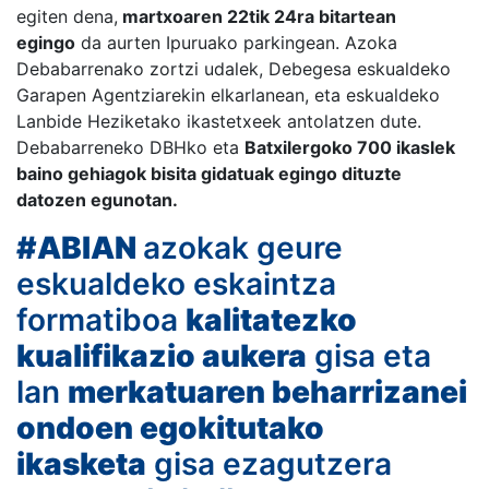
egiten dena,
martxoaren 22tik 24ra bitartean
egingo
da aurten Ipuruako parkingean. Azoka
Debabarrenako zortzi udalek, Debegesa eskualdeko
Garapen Agentziarekin elkarlanean, eta eskualdeko
Lanbide Heziketako ikastetxeek antolatzen dute.
Debabarreneko DBHko eta
Batxilergoko 700 ikaslek
baino gehiagok bisita gidatuak egingo dituzte
datozen egunotan.
#ABIAN
azokak geure
eskualdeko eskaintza
formatiboa
kalitat
ezko
kualifikazio aukera
gisa eta
lan
merkatuaren beharrizanei
ondoen egokitutako
ikasketa
gisa ezagutzera