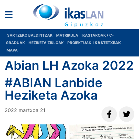
SARTZEKO BALDINTZAK
MATRIKULA
IKASTAROAK / C-
GRADUAK
HEZIKETA ZIKLOAK
PROIEKTUAK
IKASTETXEAK
MAPA
Abian LH Azoka 2022
#ABIAN Lanbide
Heziketa Azoka
2022
martxoa
21