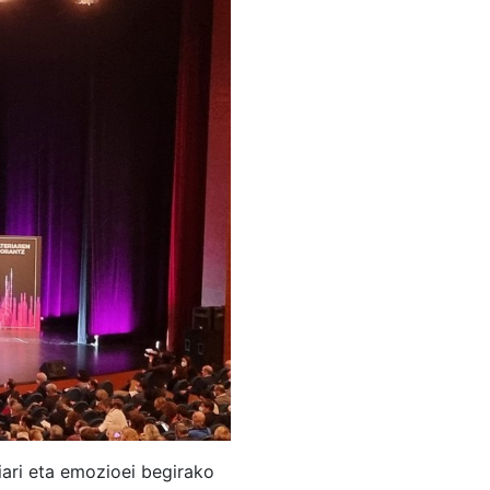
riari eta emozioei begirako