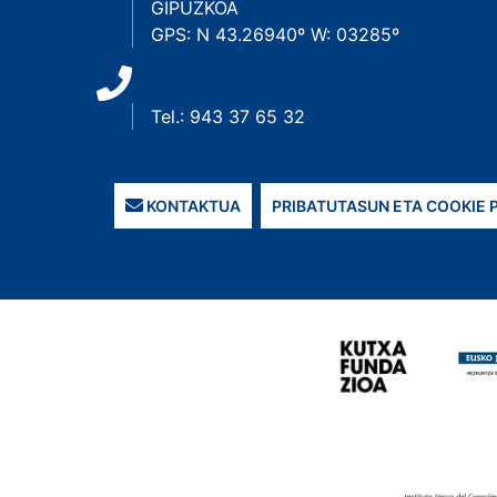
GIPUZKOA
GPS: N 43.26940º W: 03285º
Tel.: 943 37 65 32
KONTAKTUA
PRIBATUTASUN ETA COOKIE 