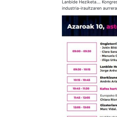
Lanbide Heziketa.... Kongres
industria-iraultzaren aurre