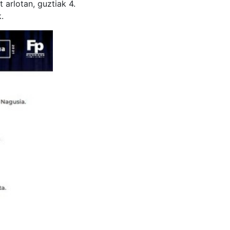
 arlotan, guztiak 4.
.