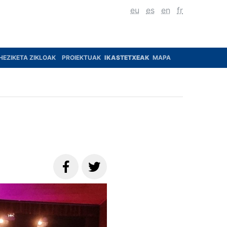
eu
es
en
fr
HEZIKETA ZIKLOAK
PROIEKTUAK
IKASTETXEAK
MAPA