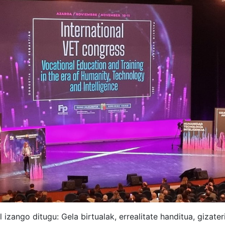
l izango ditugu: Gela birtualak, errealitate handitua, gizate