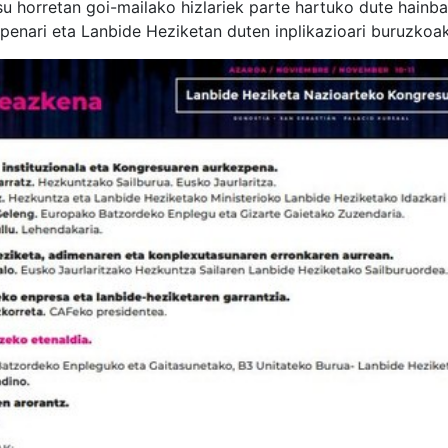
u horretan goi-mailako hizlariek parte hartuko dute hainbat
rapenari eta Lanbide Heziketan duten inplikazioari buruzkoak