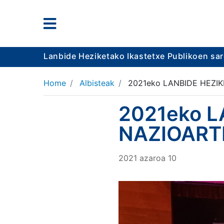
Lanbide Heziketako Ikastetxe Publikoen sa
Home
Albisteak
2021eko LANBIDE HEZI
2021eko L
NAZIOART
2021
azaroa
10