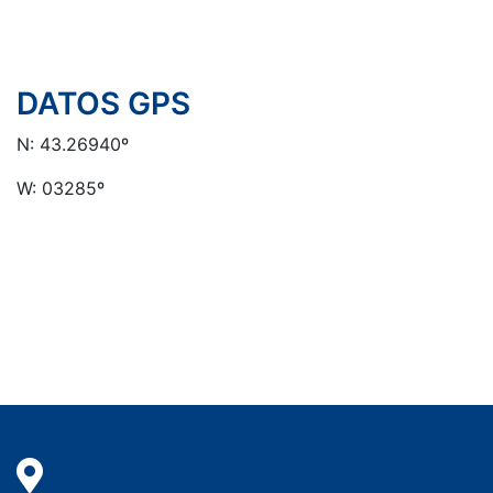
DATOS GPS
N: 43.26940º
W: 03285º