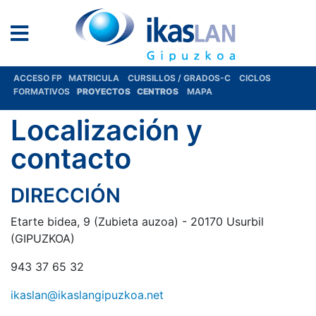
ACCESO FP
MATRICULA
CURSILLOS / GRADOS-C
CICLOS
FORMATIVOS
PROYECTOS
CENTROS
MAPA
Localización y
contacto
DIRECCIÓN
Etarte bidea, 9 (Zubieta auzoa) - 20170 Usurbil
(GIPUZKOA)
943 37 65 32
ikaslan@ikaslangipuzkoa.net