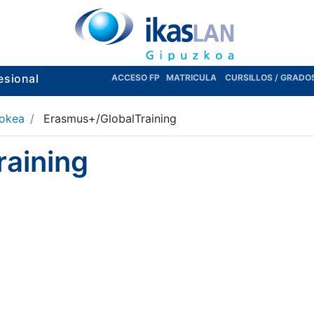
esional
ACCESO FP
MATRICULA
CURSILLOS / GRADO
lokea
Erasmus+/GlobalTraining
aining