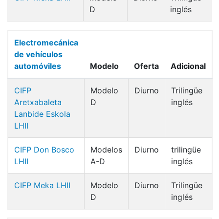
D
inglés
Electromecánica
de vehículos
automóviles
Modelo
Oferta
Adicional
CIFP
Modelo
Diurno
Trilingüe
Aretxabaleta
D
inglés
Lanbide Eskola
LHII
CIFP Don Bosco
Modelos
Diurno
trilingüe
LHII
A-D
inglés
CIFP Meka LHII
Modelo
Diurno
Trilingüe
D
inglés