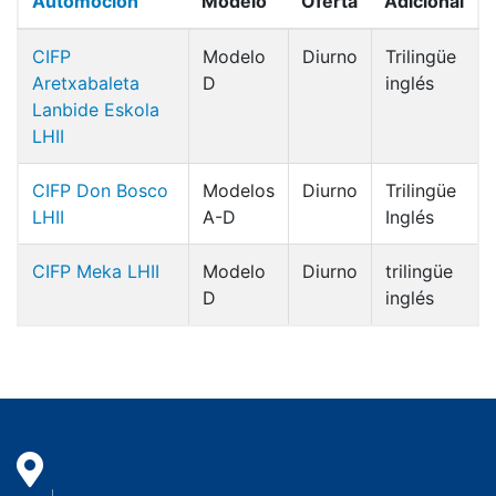
Automoción
Modelo
Oferta
Adicional
CIFP
Modelo
Diurno
Trilingüe
Aretxabaleta
D
inglés
Lanbide Eskola
LHII
CIFP Don Bosco
Modelos
Diurno
Trilingüe
LHII
A-D
Inglés
CIFP Meka LHII
Modelo
Diurno
trilingüe
D
inglés