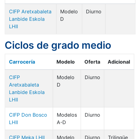
CIFP Aretxabaleta
Modelo
Diurno
Lanbide Eskola
D
LHII
Ciclos de grado medio
Carrocería
Modelo
Oferta
Adicional
CIFP
Modelo
Diurno
Aretxabaleta
D
Lanbide Eskola
LHII
CIFP Don Bosco
Modelos
Diurno
LHII
A-D
CIFP Meka LHII
Modelo
Diurno
Trilingüe