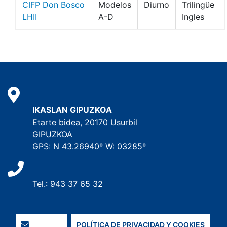
CIFP Don Bosco
Modelos
Diurno
Trilingüe
LHII
A-D
Ingles
IKASLAN GIPUZKOA
Etarte bidea, 20170 Usurbil
GIPUZKOA
GPS: N 43.26940º W: 03285º
Tel.: 943 37 65 32
POLÍTICA DE PRIVACIDAD Y COOKIES