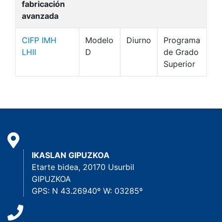
fabricación
avanzada
CIFP IMH
Modelo
Diurno
Programa
LHII
D
de Grado
Superior
IKASLAN GIPUZKOA
Etarte bidea, 20170 Usurbil
GIPUZKOA
GPS: N 43.26940º W: 03285º