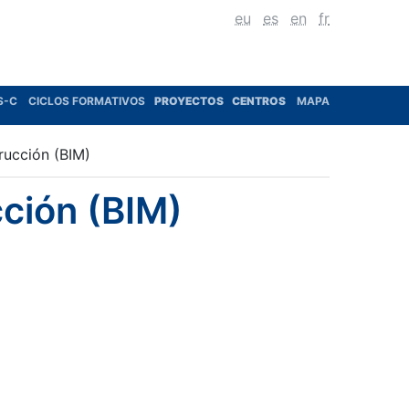
eu
es
en
fr
S-C
CICLOS FORMATIVOS
PROYECTOS
CENTROS
MAPA
rucción (BIM)
cción (BIM)