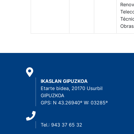
Renov
Telec
Técni
Obras
IKASLAN GIPUZKOA
Etarte bidea, 20170 Usurbil
GIPUZKOA
GPS: N 43.26940º W: 03285º
Tel.: 943 37 65 32