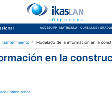
esional
ACCESO FP
MATRICULA
CURSILLOS / GRADO
 y mantenimiento
Modelado de la información en la const
ormación en la constru
eus/eu/lanbide-arloak