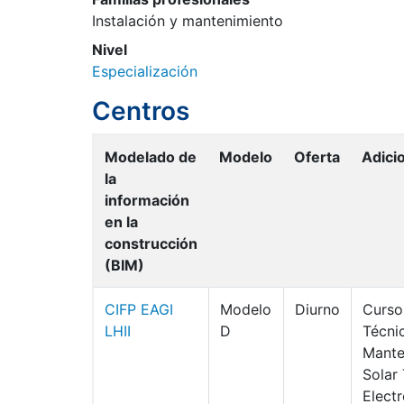
Instalación y mantenimiento
Nivel
Especialización
Centros
Modelado de
Modelo
Oferta
Adici
la
información
en la
construcción
(BIM)
CIFP EAGI
Modelo
Diurno
Curso
LHII
D
Técni
Mante
Solar
Elect