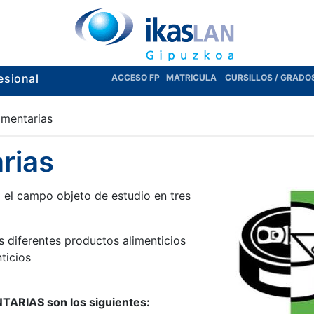
esional
ACCESO FP
MATRICULA
CURSILLOS / GRADO
limentarias
arias
do el campo objeto de estudio en tres
s diferentes productos alimenticios
ticios
NTARIAS son los siguientes: