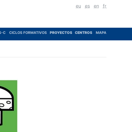
eu
es
en
fr
S-C
CICLOS FORMATIVOS
PROYECTOS
CENTROS
MAPA