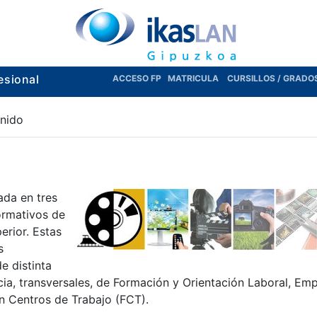
esional
ACCESO FP
MATRICULA
CURSILLOS / GRADO
nido
ada en tres
ormativos de
rior. Estas
s
e distinta
ia, transversales, de Formación y Orientación Laboral, Em
n Centros de Trabajo (FCT).