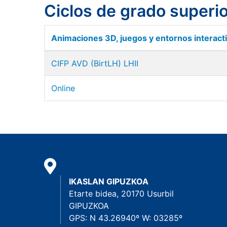
Ciclos de grado superi
Animaciones 3D, juegos y entornos interact
CIFP AVD (BirtLH) LHII
Online
IKASLAN GIPUZKOA
Etarte bidea, 20170 Usurbil
GIPUZKOA
GPS: N 43.26940º W: 03285º