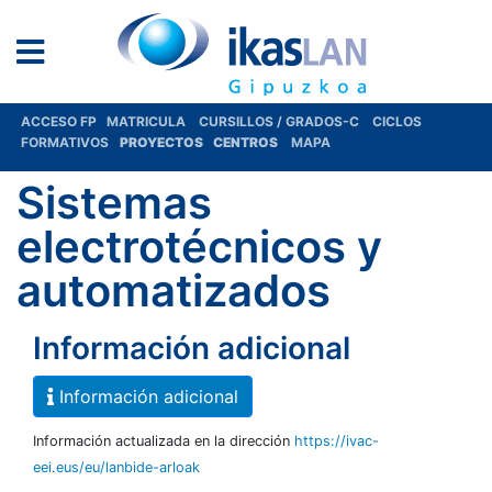
ACCESO FP
MATRICULA
CURSILLOS / GRADOS-C
CICLOS
FORMATIVOS
PROYECTOS
CENTROS
MAPA
Sistemas
electrotécnicos y
automatizados
Información adicional
Información adicional
Información actualizada en la dirección
https://ivac-
eei.eus/eu/lanbide-arloak