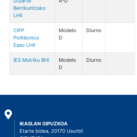
Gizarte
A-D
Berrikuntzako
LHII
CIFP
Modelo
Diurno
Politécnico
D
Easo LHII
IES Mutriku BHI
Modelo
Diurno
D
IKASLAN GIPUZKOA
Etarte bidea, 20170 Usurbil