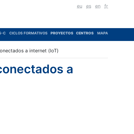
eu
es
en
fr
S-C
CICLOS FORMATIVOS
PROYECTOS
CENTROS
MAPA
onectados a internet (loT)
 conectados a