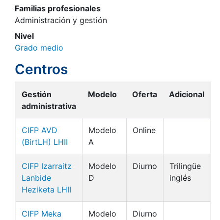
Familias profesionales
Administración y gestión
Nivel
Grado medio
Centros
Gestión
Modelo
Oferta
Adicional
administrativa
CIFP AVD
Modelo
Online
(BirtLH) LHII
A
CIFP Izarraitz
Modelo
Diurno
Trilingüe
Lanbide
D
inglés
Heziketa LHII
CIFP Meka
Modelo
Diurno