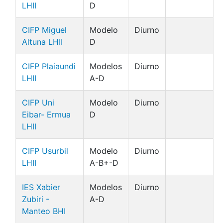
LHII
D
CIFP Miguel
Modelo
Diurno
Altuna LHII
D
CIFP Plaiaundi
Modelos
Diurno
LHII
A-D
CIFP Uni
Modelo
Diurno
Eibar- Ermua
D
LHII
CIFP Usurbil
Modelo
Diurno
LHII
A-B+-D
IES Xabier
Modelos
Diurno
Zubiri -
A-D
Manteo BHI