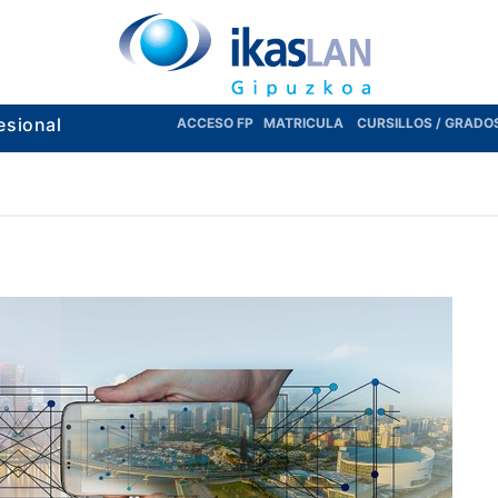
esional
ACCESO FP
MATRICULA
CURSILLOS / GRADO