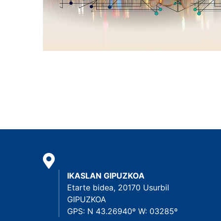
IKASLAN GIPUZKOA
Etarte bidea, 20170 Usurbil
GIPUZKOA
GPS: N 43.26940º W: 03285º