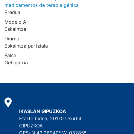
medicamentos de terapia génica
Eredua
Modelo A
Eskaintza
Diurno
Eskaintza partziala
False
Gehigarria
IKASLAN GIPUZKOA
Etarte bidea, 20170 Usurbil
GIPUZKOA
GPS: N 43.26940º W: 03285º