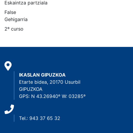
Eskaintza partziala
False
Gehigarria
2º curso
IKASLAN GIPUZKOA
Etarte bidea, 20170 Usurbil
GIPUZKOA
GPS: N 43.26940º W: 03285º
Tel.: 943 37 65 32