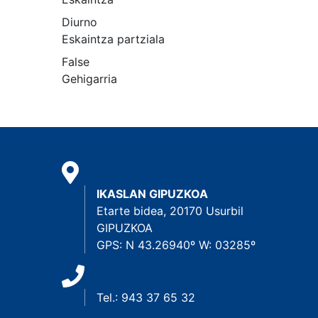
Diurno
Eskaintza partziala
False
Gehigarria
IKASLAN GIPUZKOA
Etarte bidea, 20170 Usurbil
GIPUZKOA
GPS: N 43.26940º W: 03285º
Tel.: 943 37 65 32