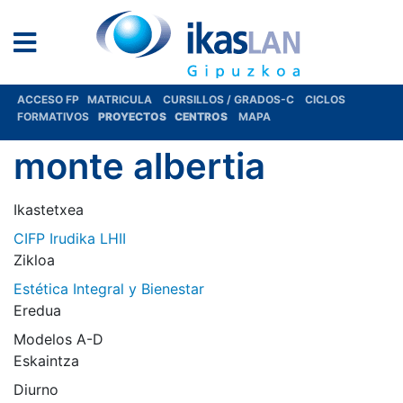
ACCESO FP
MATRICULA
CURSILLOS / GRADOS-C
CICLOS
FORMATIVOS
PROYECTOS
CENTROS
MAPA
monte albertia
Ikastetxea
CIFP Irudika LHII
Zikloa
Estética Integral y Bienestar
Eredua
Modelos A-D
Eskaintza
Diurno