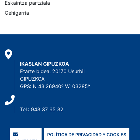
Eskaintza partziala
Gehigarria
IKASLAN GIPUZKOA
Etarte bidea, 20170 Usurbil
GIPUZKOA
GPS: N 43.26940º W: 03285º
Tel.: 943 37 65 32
POLÍTICA DE PRIVACIDAD Y COOKIES