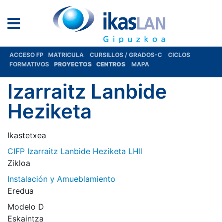
ACCESO FP
MATRICULA
CURSILLOS / GRADOS-C
CICLOS
FORMATIVOS
PROYECTOS
CENTROS
MAPA
Izarraitz Lanbide
Heziketa
Ikastetxea
CIFP Izarraitz Lanbide Heziketa LHII
Zikloa
Instalación y Amueblamiento
Eredua
Modelo D
Eskaintza