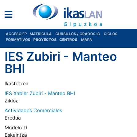
ACCESO FP
MATRICULA
CURSILLOS / GRADOS-C
CICLOS
FORMATIVOS
PROYECTOS
CENTROS
MAPA
IES Zubiri - Manteo
BHI
Ikastetxea
IES Xabier Zubiri - Manteo BHI
Zikloa
Actividades Comerciales
Eredua
Modelo D
Eskaintza