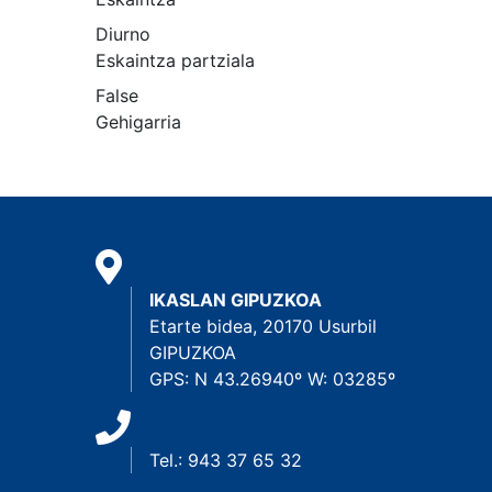
Diurno
Eskaintza partziala
False
Gehigarria
IKASLAN GIPUZKOA
Etarte bidea, 20170 Usurbil
GIPUZKOA
GPS: N 43.26940º W: 03285º
Tel.: 943 37 65 32