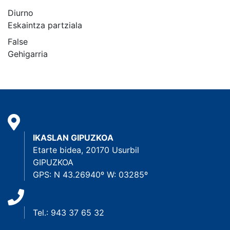
Diurno
Eskaintza partziala
False
Gehigarria
IKASLAN GIPUZKOA
Etarte bidea, 20170 Usurbil
GIPUZKOA
GPS: N 43.26940º W: 03285º
Tel.: 943 37 65 32