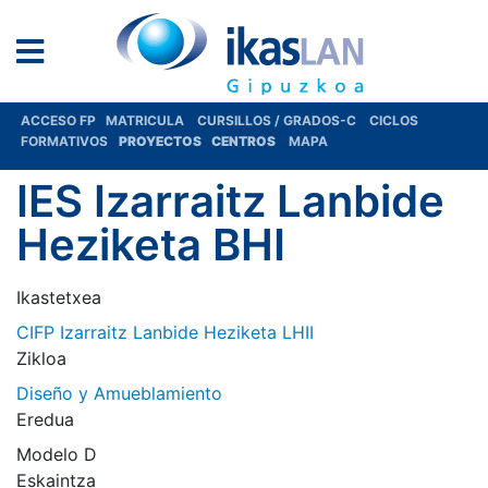
ACCESO FP
MATRICULA
CURSILLOS / GRADOS-C
CICLOS
FORMATIVOS
PROYECTOS
CENTROS
MAPA
IES Izarraitz Lanbide
Heziketa BHI
Ikastetxea
CIFP Izarraitz Lanbide Heziketa LHII
Zikloa
Diseño y Amueblamiento
Eredua
Modelo D
Eskaintza