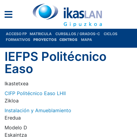
ACCESO FP
MATRICULA
CURSILLOS / GRADOS-C
CICLOS
FORMATIVOS
PROYECTOS
CENTROS
MAPA
IEFPS Politécnico
Easo
Ikastetxea
CIFP Politécnico Easo LHII
Zikloa
Instalación y Amueblamiento
Eredua
Modelo D
Eskaintza