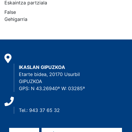
Eskaintza partziala
False
Gehigarria
IKASLAN GIPUZKOA
Etarte bidea, 20170 Usurbil
GIPUZKOA
GPS: N 43.26940º W: 03285º
Tel.: 943 37 65 32