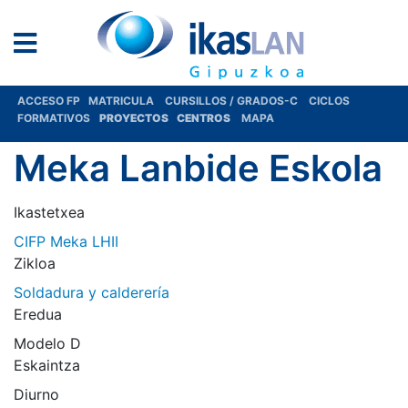
ACCESO FP
MATRICULA
CURSILLOS / GRADOS-C
CICLOS
FORMATIVOS
PROYECTOS
CENTROS
MAPA
Meka Lanbide Eskola
Ikastetxea
CIFP Meka LHII
Zikloa
Soldadura y calderería
Eredua
Modelo D
Eskaintza
Diurno