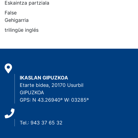
Eskaintza partziala
False
Gehigarria
trilingüe inglés
IKASLAN GIPUZKOA
Etarte bidea, 20170 Usurbil
GIPUZKOA
GPS: N 43.26940º W: 03285º
Tel.: 943 37 65 32