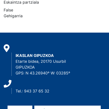
Eskaintza partziala
False
Gehigarria
IKASLAN GIPUZKOA
Etarte bidea, 20170 Usurbil
GIPUZKOA
GPS: N 43.26940º W: 03285º
Tel.: 943 37 65 32