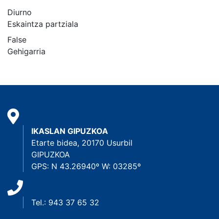
Diurno
Eskaintza partziala
False
Gehigarria
IKASLAN GIPUZKOA
Etarte bidea, 20170 Usurbil
GIPUZKOA
GPS: N 43.26940º W: 03285º
Tel.: 943 37 65 32