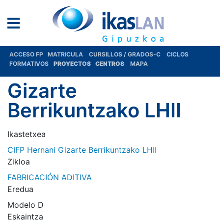
ACCESO FP
MATRICULA
CURSILLOS / GRADOS-C
CICLOS
FORMATIVOS
PROYECTOS
CENTROS
MAPA
Gizarte
Berrikuntzako LHII
Ikastetxea
CIFP Hernani Gizarte Berrikuntzako LHII
Zikloa
FABRICACIÓN ADITIVA
Eredua
Modelo D
Eskaintza