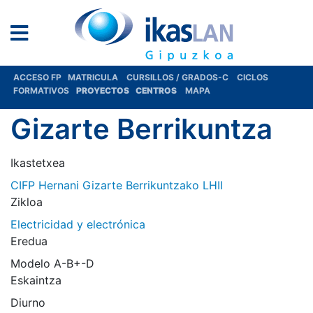
ACCESO FP
MATRICULA
CURSILLOS / GRADOS-C
CICLOS
FORMATIVOS
PROYECTOS
CENTROS
MAPA
Gizarte Berrikuntza
Ikastetxea
CIFP Hernani Gizarte Berrikuntzako LHII
Zikloa
Electricidad y electrónica
Eredua
Modelo A-B+-D
Eskaintza
Diurno