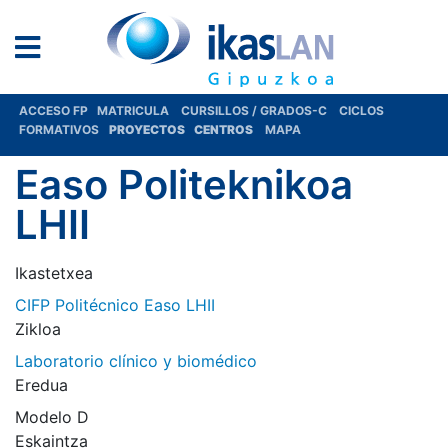
ACCESO FP
MATRICULA
CURSILLOS / GRADOS-C
CICLOS
FORMATIVOS
PROYECTOS
CENTROS
MAPA
Easo Politeknikoa
LHII
Ikastetxea
CIFP Politécnico Easo LHII
Zikloa
Laboratorio clínico y biomédico
Eredua
Modelo D
Eskaintza