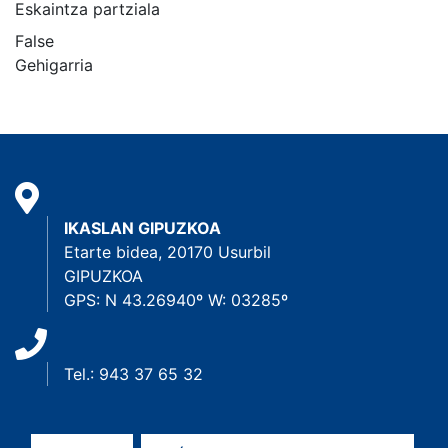
Eskaintza partziala
False
Gehigarria
IKASLAN GIPUZKOA
Etarte bidea, 20170 Usurbil
GIPUZKOA
GPS: N 43.26940º W: 03285º
Tel.: 943 37 65 32