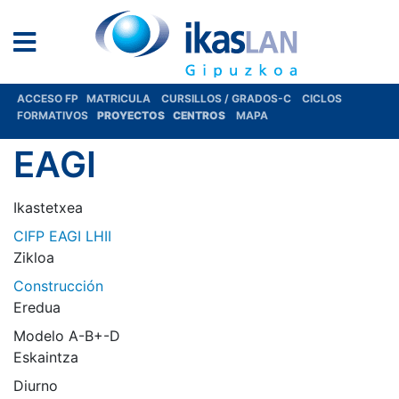
ACCESO FP
MATRICULA
CURSILLOS / GRADOS-C
CICLOS
FORMATIVOS
PROYECTOS
CENTROS
MAPA
EAGI
Ikastetxea
CIFP EAGI LHII
Zikloa
Construcción
Eredua
Modelo A-B+-D
Eskaintza
Diurno