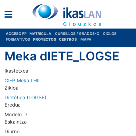
ACCESO FP
MATRICULA
CURSILLOS / GRADOS-C
CICLOS
FORMATIVOS
PROYECTOS
CENTROS
MAPA
Meka dIETE_LOGSE
Ikastetxea
CIFP Meka LHII
Zikloa
Dietética (LOGSE)
Eredua
Modelo D
Eskaintza
Diurno