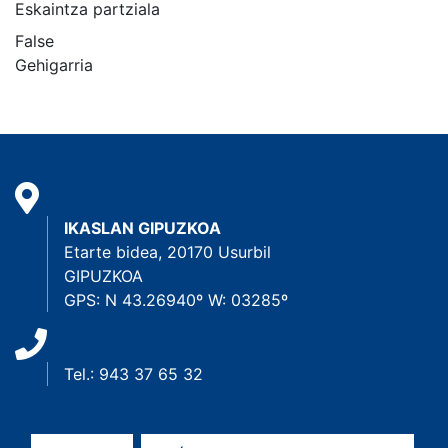
Eskaintza partziala
False
Gehigarria
IKASLAN GIPUZKOA
Etarte bidea, 20170 Usurbil
GIPUZKOA
GPS: N 43.26940º W: 03285º
Tel.: 943 37 65 32