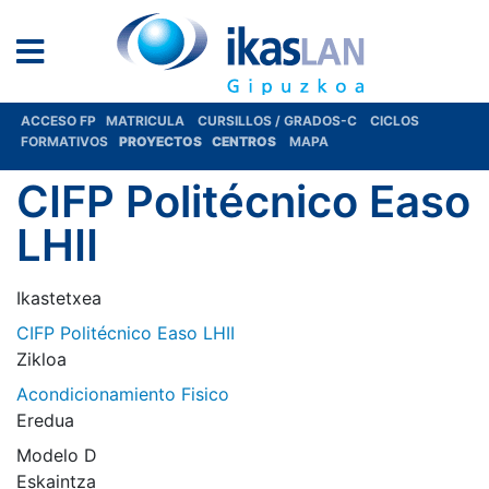
ACCESO FP
MATRICULA
CURSILLOS / GRADOS-C
CICLOS
FORMATIVOS
PROYECTOS
CENTROS
MAPA
CIFP Politécnico Easo
LHII
Ikastetxea
CIFP Politécnico Easo LHII
Zikloa
Acondicionamiento Fisico
Eredua
Modelo D
Eskaintza