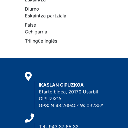
Diurno
Eskaintza partziala
False
Gehigarria
Trilingüe Inglés
IKASLAN GIPUZKOA
Etarte bidea, 20170 Usurbil
GIPUZKOA
GPS: N 43.26940º W: 03285º
Tel.: 943 37 65 32