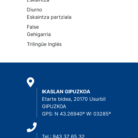
Diurno
Eskaintza partziala
False
Gehigarria
Trilingüe Inglés
IKASLAN GIPUZKOA
Etarte bidea, 20170 Usurbil
GIPUZKOA
GPS: N 43.26940º W: 03285º
Tel.: 943 37 65 32