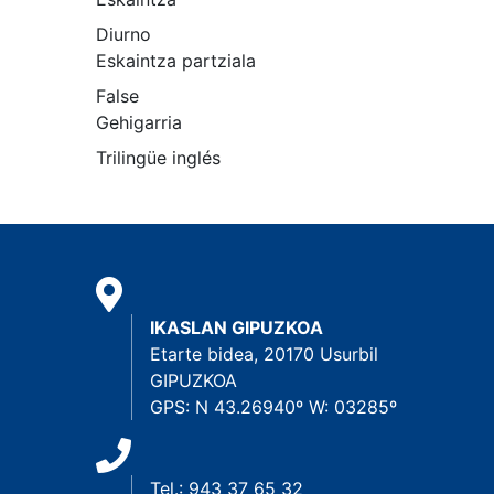
Diurno
Eskaintza partziala
False
Gehigarria
Trilingüe inglés
IKASLAN GIPUZKOA
Etarte bidea, 20170 Usurbil
GIPUZKOA
GPS: N 43.26940º W: 03285º
Tel.: 943 37 65 32