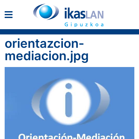
orientazcion-
mediacion.jpg