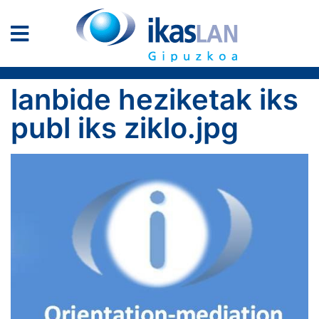
lanbide heziketak iks
publ iks ziklo.jpg