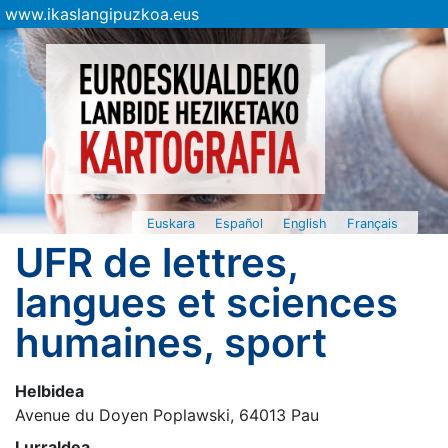
www.ikaslangipuzkoa.eus
Euskara
Español
English
Français
UFR de lettres,
langues et sciences
humaines, sport
Helbidea
Avenue du Doyen Poplawski, 64013 Pau
Lurraldea