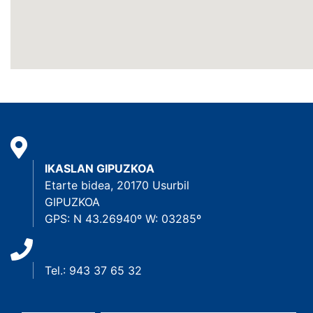
IKASLAN GIPUZKOA
Etarte bidea, 20170 Usurbil
GIPUZKOA
GPS: N 43.26940º W: 03285º
Tel.: 943 37 65 32