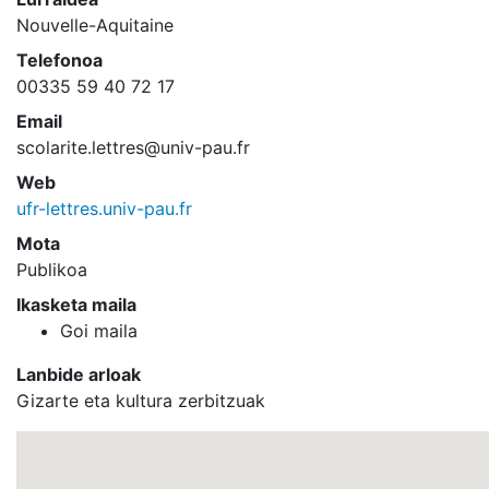
Nouvelle-Aquitaine
Telefonoa
00335 59 40 72 17
Email
scolarite.lettres@univ-pau.fr
Web
ufr-lettres.univ-pau.fr
Mota
Publikoa
Ikasketa maila
Goi maila
Lanbide arloak
Gizarte eta kultura zerbitzuak