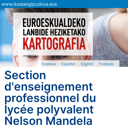
www.ikaslangipuzkoa.eus
Euskara
Español
English
Français
Section
d'enseignement
professionnel du
lycée polyvalent
Nelson Mandela