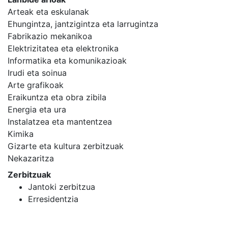
Arteak eta eskulanak
Ehungintza, jantzigintza eta larrugintza
Fabrikazio mekanikoa
Elektrizitatea eta elektronika
Informatika eta komunikazioak
Irudi eta soinua
Arte grafikoak
Eraikuntza eta obra zibila
Energia eta ura
Instalatzea eta mantentzea
Kimika
Gizarte eta kultura zerbitzuak
Nekazaritza
Zerbitzuak
Jantoki zerbitzua
Erresidentzia