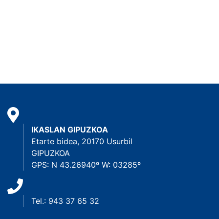
IKASLAN GIPUZKOA
Etarte bidea, 20170 Usurbil
GIPUZKOA
GPS: N 43.26940º W: 03285º
Tel.: 943 37 65 32