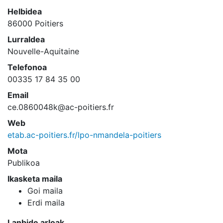
Helbidea
86000 Poitiers
Lurraldea
Nouvelle-Aquitaine
Telefonoa
00335 17 84 35 00
Email
ce.0860048k@ac-poitiers.fr
Web
etab.ac-poitiers.fr/lpo-nmandela-poitiers
Mota
Publikoa
Ikasketa maila
Goi maila
Erdi maila
Lanbide arloak