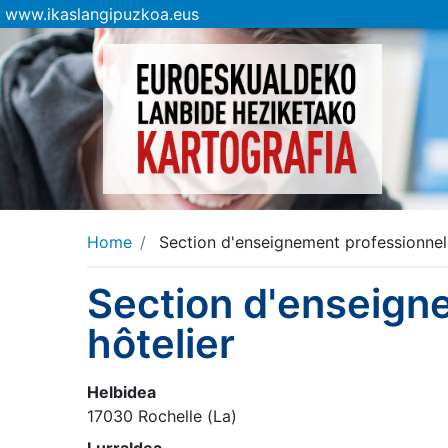
www.ikaslangipuzkoa.eus
Home
Section d'enseignement professionnel 
Section d'enseigne
hôtelier
Helbidea
17030 Rochelle (La)