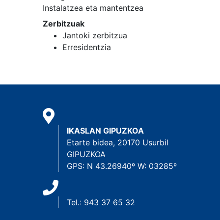
Instalatzea eta mantentzea
Zerbitzuak
Jantoki zerbitzua
Erresidentzia
IKASLAN GIPUZKOA
Etarte bidea, 20170 Usurbil
GIPUZKOA
GPS: N 43.26940º W: 03285º
Tel.: 943 37 65 32