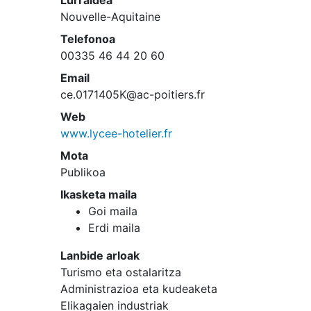
Lurraldea
Nouvelle-Aquitaine
Telefonoa
00335 46 44 20 60
Email
ce.0171405K@ac-poitiers.fr
Web
www.lycee-hotelier.fr
Mota
Publikoa
Ikasketa maila
Goi maila
Erdi maila
Lanbide arloak
Turismo eta ostalaritza
Administrazioa eta kudeaketa
Elikagaien industriak