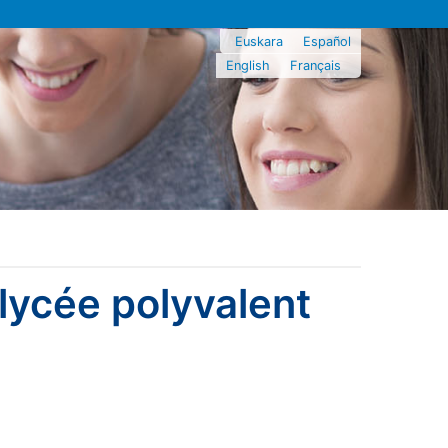
Euskara
Español
English
Français
lycée polyvalent