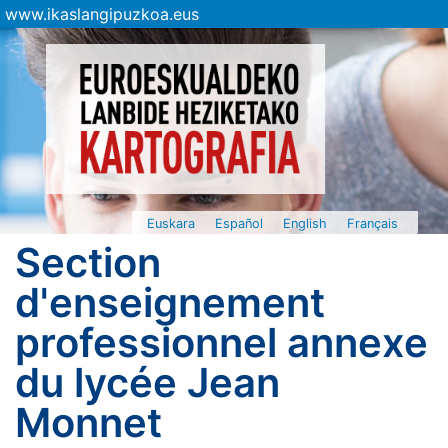
www.ikaslangipuzkoa.eus
Euskara
Español
English
Français
Section
d'enseignement
professionnel annexe
du lycée Jean
Monnet