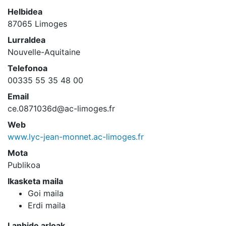
Helbidea
87065 Limoges
Lurraldea
Nouvelle-Aquitaine
Telefonoa
00335 55 35 48 00
Email
ce.0871036d@ac-limoges.fr
Web
www.lyc-jean-monnet.ac-limoges.fr
Mota
Publikoa
Ikasketa maila
Goi maila
Erdi maila
Lanbide arloak