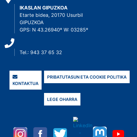
IKASLAN GIPUZKOA
Etarte bidea, 20170 Usurbil
GIPUZKOA
GPS: N 43.26940º W: 03285º
Tel.: 943 37 65 32
PRIBATUTASUN ETA COOKIE POLITIKA
KONTAKTUA
LEGE OHARRA