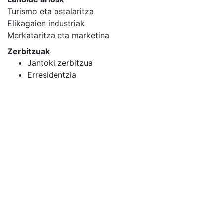
Turismo eta ostalaritza
Elikagaien industriak
Merkataritza eta marketina
Zerbitzuak
Jantoki zerbitzua
Erresidentzia