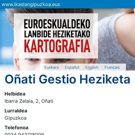
www.ikaslangipuzkoa.eus
Euskara
Español
English
Français
Oñati Gestio Heziketa
Helbidea
Ibarra Zelaia, 2, Oñati
Lurraldea
Gipuzkoa
Telefonoa
0034 943718009