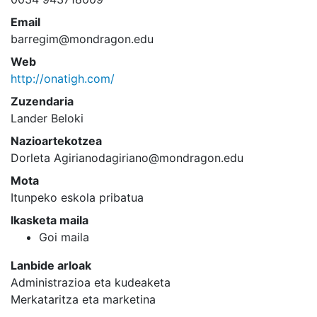
Email
barregim@mondragon.edu
Web
http://onatigh.com/
Zuzendaria
Lander Beloki
Nazioartekotzea
Dorleta Agirianodagiriano@mondragon.edu
Mota
Itunpeko eskola pribatua
Ikasketa maila
Goi maila
Lanbide arloak
Administrazioa eta kudeaketa
Merkataritza eta marketina