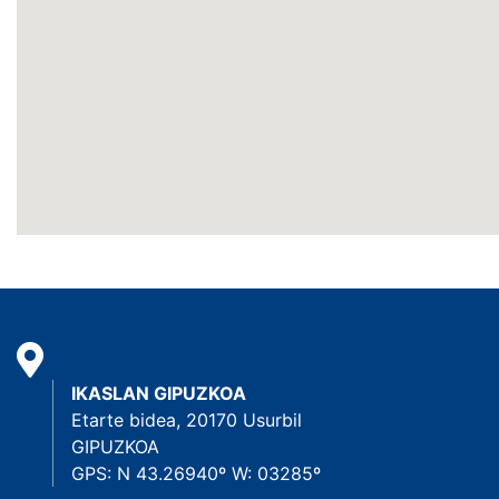
IKASLAN GIPUZKOA
Etarte bidea, 20170 Usurbil
GIPUZKOA
GPS: N 43.26940º W: 03285º